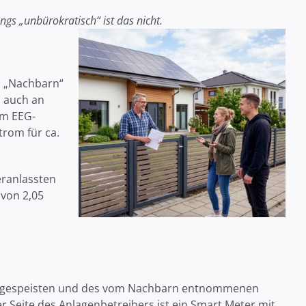
ngs „unbürokratisch“ ist das nicht.
n „Nachbarn“
s auch an
em EEG-
trom für ca.
eranlassten
 von 2,05
z eingespeisten und des vom Nachbarn entnommenen
er Seite des Anlagenbetreibers ist ein Smart Meter mit