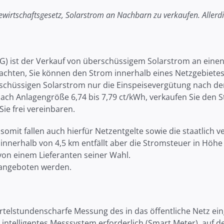
ewirtschaftsgesetz, Solarstrom an Nachbarn zu verkaufen. Allerdi
G) ist der Verkauf von überschüssigem Solarstrom an eine
rachten, Sie können den Strom innerhalb eines Netzgebiete
rschüssigen Solarstrom nur die Einspeisevergütung nach d
nach Anlagengröße 6,74 bis 7,79 ct/kWh, verkaufen Sie den S
ie frei vereinbaren.
 somit fallen auch hierfür Netzentgelte sowie die staatlich v
nnerhalb von 4,5 km entfällt aber die Stromsteuer in Höhe
von einem Lieferanten seiner Wahl.
 angeboten werden.
iertelstundenscharfe Messung des in das öffentliche Net
n intelligentes Messsystem erforderlich (Smart Meter), auf d