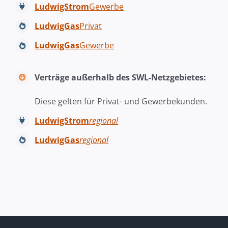
LudwigStrom
Gewerbe
LudwigGas
Privat
LudwigGas
Gewerbe
Verträge außerhalb des SWL-Netzgebietes:
Diese gelten für Privat- und Gewerbekunden.
LudwigStrom
regional
LudwigGas
regional