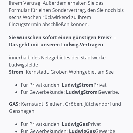
Ihrem Vertrag. Außerdem erhalten Sie das
Formular für einen Sondervertrag, den Sie noch bis
sechs Wochen rückwirkend zu Ihrem
Einzugstermin abschließen können.
Sie wünschen sofort einen günstigen Preis? –
Das geht mit unseren Ludwig-Verträgen
innerhalb des Netzgebietes der Stadtwerke
Ludwigsfelde
Strom
: Kernstadt, Gröben Wohngebiet am See
Für Privatkunden:
LudwigStrom
Privat
Für Gewerbekunde:
LudwigStrom
Gewerbe.
GAS:
Kernstadt, Siethen, Gröben, Jütchendorf und
Genshagen
Für Privatkunden:
LudwigGas
Privat
Für Gewerbekunden:
Lud
wigGas
Gewerbe