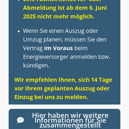
Abmeldung ist ab dem 6. Juni
2025 nicht mehr möglich.
Wenn Sie einen Auszug oder
Umzug planen, müssen Sie den
Vertrag
im Voraus
beim
Energieversorger anmelden bzw.
kündigen.
Wir empfehlen Ihnen, sich 14 Tage
vor Ihrem geplanten Auszug oder
Einzug bei uns zu melden.
Hier haben wir weitere
Informationen für Sie
zusammengestellt